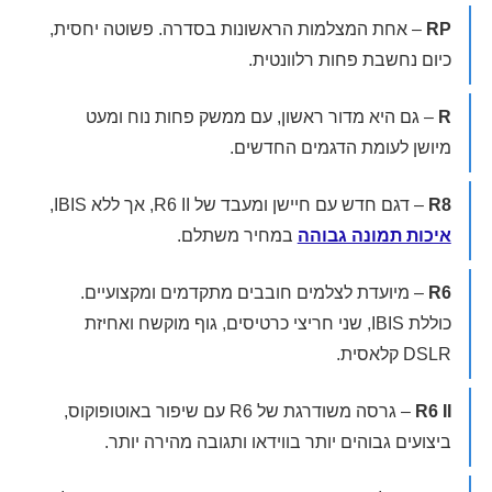
RP
– אחת המצלמות הראשונות בסדרה. פשוטה יחסית,
כיום נחשבת פחות רלוונטית.
R
– גם היא מדור ראשון, עם ממשק פחות נוח ומעט
מיושן לעומת הדגמים החדשים.
R8
– דגם חדש עם חיישן ומעבד של R6 II, אך ללא IBIS,
איכות תמונה גבוהה
במחיר משתלם.
R6
– מיועדת לצלמים חובבים מתקדמים ומקצועיים.
כוללת IBIS, שני חריצי כרטיסים, גוף מוקשח ואחיזת
DSLR קלאסית.
R6 II
– גרסה משודרגת של R6 עם שיפור באוטופוקוס,
ביצועים גבוהים יותר בווידאו ותגובה מהירה יותר.