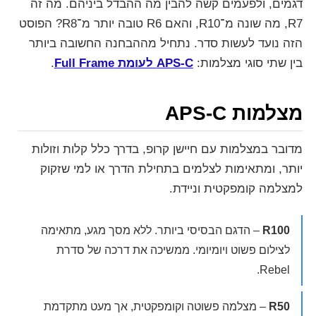
דגמים, ולפעמים קשה להבין מה ההבדל ביניהם. מה זה
R7, מה שונה מ־R10, והאם R6 טובה יותר מ־R8? הפוסט
הזה נועד לעשות סדר. נתחיל מההבחנה החשובה ביותר
בין שתי סוגי מצלמות:
APS-C לעומת Full Frame
.
מצלמות APS-C
מדובר במצלמות עם חיישן קרופ, בדרך כלל קלות וזולות
יותר, ומתאימות לצלמים בתחילת הדרך או למי שזקוק
למצלמה קומפקטית וניידת.
R100
– הדגם הבסיסי ביותר. ללא מסך מגע, מתאימה
לצילום פשוט ויומיומי. ממשיכה את דרכה של סדרת
Rebel.
R50
– מצלמה פשוטה וקומפקטית, אך מעט מתקדמת