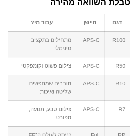
טבלת השוואה מהירה
דגם
חיישן
עבור מי?
R100
APS-C
מתחילים בתקציב
מינימלי
R50
APS-C
צילום פשוט וקומפקטי
R10
APS-C
חובבים שמחפשים
שליטה ואיכות
R7
APS-C
צילום טבע, תנועה,
ספורט
RP
Full
כניסה לעולם ה־FF