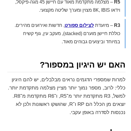
R5
– מצלמה מתקדמת מאוד עם חיישן 45 מגה-פיקסל,
וידאו 8K, IBIS מצוין ומערך שליטה מקצועי.
R3
– מיועדת
לצילום ספורט
, חדשות ואירועים מהירים.
כוללת חיישן מוערם (stacked), מעקב עין, גוף קשיח
במיוחד וביצועים גבוהים מאוד.
האם יש היגיון במספור?
למרות שמספרי הדגמים נראים מבלבלים, יש להם היגיון
כללי: לרוב, מספר נמוך יותר מציין מצלמה מתקדמת יותר.
למשל, R3 מתקדמת יותר מ־R5, ו־R6 מתקדמת מ־R8.
יוצאים מן הכלל הם RP ו־R, שהושקו ראשונות ולכן לא
נכנסות לסדרה באופן עקבי.