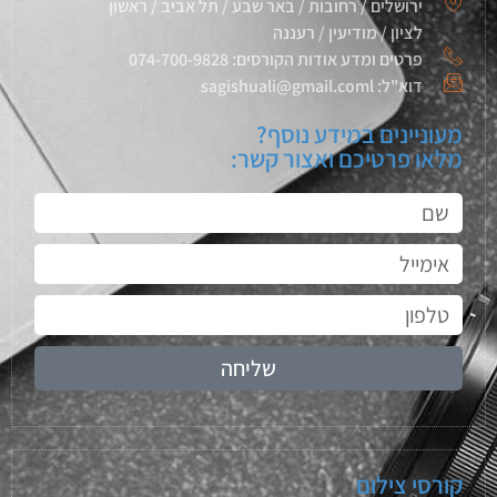
ירושלים / רחובות / באר שבע / תל אביב / ראשון
לציון / מודיעין / רעננה
פרטים ומדע אודות הקורסים: 074-700-9828
דוא"ל: sagishuali@gmail.coml
מעוניינים במידע נוסף?
מלאו פרטיכם ואצור קשר:
שליחה
קורסי צילום