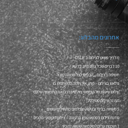
אחרונים מהבלוג:
מדריך פשוט לצילום ב־DSLR
10 דברים שכל צלם חייב לדעת
חשיפה בצילום – הבסיס לכל תמונה טובה
פלאש בצילום – מתי, איך ולמה להשתמש בו
שלוש שיטות של קומפוזיציה שישדרגו את התמונות שלכם
מה זה צילום סטילס?
5 טעויות בציוד ובגישה שצלמים מתחילים עושים
סדנת צילום בסמארטפון ברעננה – צילום מקצועי מהכיס
7 תוכנות עריכה חינמיות ששווה להכיר