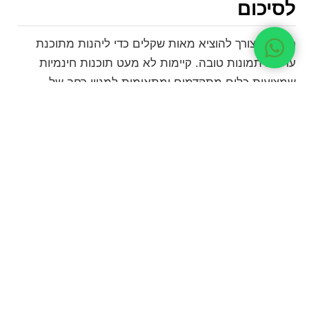
לסיכום
כיום אין צורך להוציא מאות שקלים כדי ליהנות מתוכנת
עריכת תמונות טובה. קיימות לא מעט תוכנות חינמיות
שמציעות כלים מתקדמים ומתאימות למגוון רחב של
משתמשים – מצלמים מתחילים ועד צלמים מנוסים.
הדרך הטובה ביותר לבחור תוכנה היא פשוט להתנסות.
הורידו שתיים או שלוש תוכנות מהרשימה, ערכו איתן כמה
תמונות ובדקו איזו סביבת עבודה מרגישה לכם הכי נוחה.
בסופו של דבר, התוכנה הטובה ביותר היא זו שתגרום לכם
ליהנות מתהליך העריכה ולעבוד בצורה יעילה. ואם אתם
רוצים ללמוד לצלם נכון כבר בשלב הצילום – כדי שיהיה
פחות מה לתקן בעריכה –
קורס צילום למתחילים
הוא
המקום להתחיל בו.