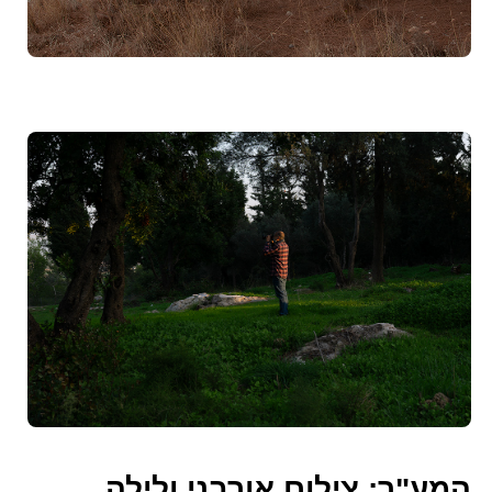
המע"ר: צילום אורבני ולילה