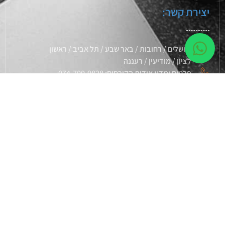
יצירת קשר:
ירושלים / רחובות / באר שבע / תל אביב / ראשון
לציון / מודיעין / רעננה
פרטים ומדע אודות הקורסים: 074-700-9828
דוא"ל: sagishuali@gmail.coml
מעוניינים במידע נוסף?
מלאו פרטיכם ואצור קשר:
שליחה