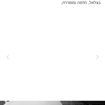
בצלאל, הדסה ומוסררה,
5 מצלמות DSLR הטובות ביותר
בתקציב נמוך (2024)
לקריאה