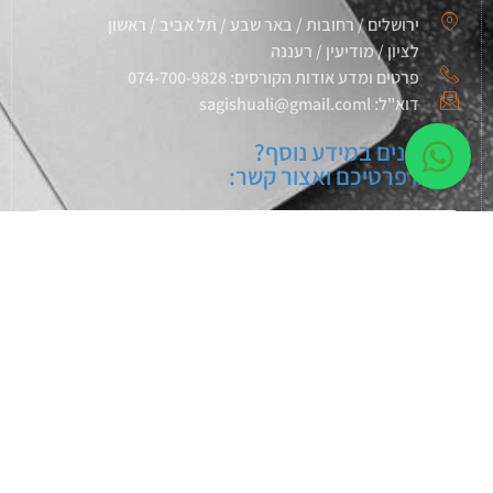
ירושלים / רחובות / באר שבע / תל אביב / ראשון
לציון / מודיעין / רעננה
פרטים ומדע אודות הקורסים: 074-700-9828
דוא"ל: sagishuali@gmail.coml
מעוניינים במידע נוסף?
מלאו פרטיכם ואצור קשר:
שליחה