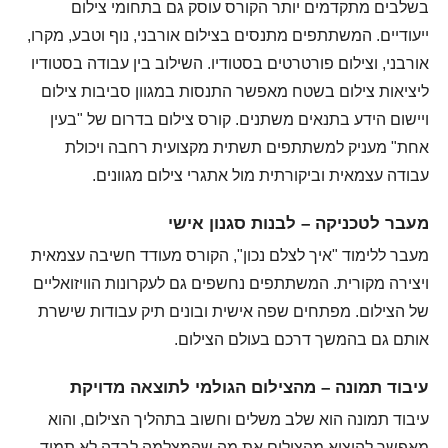
בשלבים מתקדמים יותר הקורס עוסק גם בתחומי צילום
ייעודיים. המשתתפים מתנסים בצילום אורבני, נוף וטבע, מקרו,
אורבני, וצילום פורטרטים בסטודיו. השילוב בין עבודה בסטודיו
ליציאות צילום בשטח מאפשר התנסות במגוון סביבות צילום
ויישום הידע בתנאים משתנים. קורס צילום בדרום של "בעין
אחת" מעניק למשתתפים תשתית מקצועית רחבה ויכולת
עבודה עצמאית וביקורתית מול אתגרי צילום מגוונים.
מעבר לטכניקה – לבנות סגנון אישי
מעבר ללימוד "איך לצלם נכון", הקורס מעודד חשיבה עצמאית
ויצירה מקורית. המשתתפים נחשפים גם לעקרונות הוויזואליים
של הצילום. מפתחים שפה אישית ובונים תיק עבודות שישרת
אותם גם בהמשך דרכם בעולם הצילום.
עיבוד תמונה – מהצילום הגולמי לתוצאה מדויקת
עיבוד תמונה הוא שלב משלים וחשוב בתהליך הצילום, והוא
מאפשר להוציא מהצילום את מה שהמצלמה לבדה לא תמיד