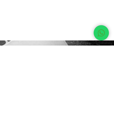
5 מצלמות DSLR הטובות ביותר
בתקציב נמוך (2024)
לקריאה
יצירת קשר:
ירושלים / רחובות / באר שבע / תל אביב / ראשון
לציון / מודיעין / רעננה
פרטים ומדע אודות הקורסים: 074-700-9828
דוא"ל: sagishuali@gmail.coml
מעוניינים במידע נוסף?
מלאו פרטיכם ואצור קשר: